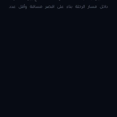
داخل مسار الرحلة بناء على اقصر مسافة وأقل عدد
محطات، وذلك فور تحديد محطة البداية ومحطة الوصول،
كما يقوم التطبيق باحتساب عدد المحطات وسعر تذكرة
المترو ولونها للرحلة المراد القيام بها.
حمل التطبيق من
Google Play